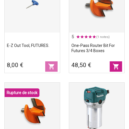
5
(1 notes)
E-Z Out Tool, FUTURES.
One-Pass Router Bit For
Futures 3/4 Boxes
8,00 €
48,50 €
shopping_cart
shopping_cart
Rupture de stock