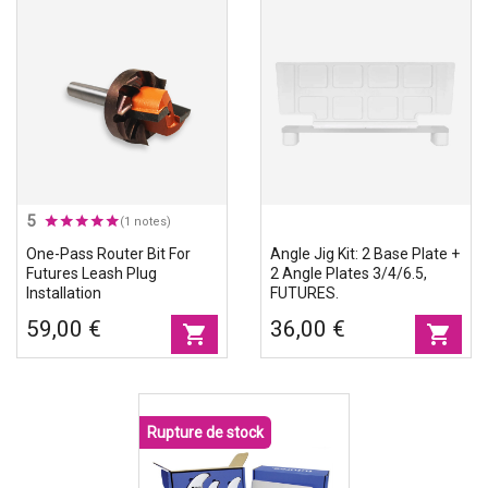
5
(1 notes)
One-Pass Router Bit For
Angle Jig Kit: 2 Base Plate +
Futures Leash Plug
2 Angle Plates 3/4/6.5,
Installation
FUTURES.
59,00 €
36,00 €
shopping_cart
shopping_cart
Rupture de stock