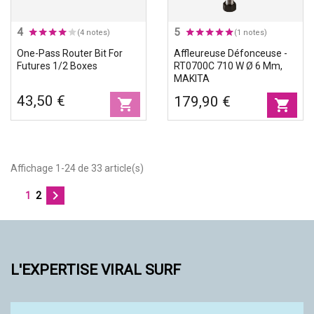
4
5
(4 notes)
(1 notes)
One-Pass Router Bit For
Affleureuse Défonceuse -
Futures 1/2 Boxes
RT0700C 710 W Ø 6 Mm,
MAKITA
43,50 €
179,90 €
shopping_cart
shopping_cart
Affichage 1-24 de 33 article(s)

1
2
L'EXPERTISE VIRAL SURF