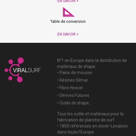
EN SAVOIR +
Table de conversion
EN SAVOIR +
N°1 en Europe dans la distribution de
matériaux de shape.
• Pains de mousse
• Résines Silmar
• Fibre Hexcel
• Dérives Futures
• Outils de shape...
Tous les outils et matériaux pour la
fabrication de planche de surf.
• 1800 références en stock• Livraison
dans toute l’Europe