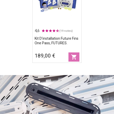
4,6
(19 notes)
Kit D'installation Future Fins
One Pass, FUTURES.
189,00 €
shopping_cart