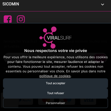

SICOMIN
Facebook
Instagram
Newsletter Viral Surf – Inscrivez-vous pour recevoir toutes nos
actualités
Nous respectons votre vie privée
Pour vous offrir la meilleure expérience, nous utilisons des cookies
pour faire fonctionner le site, mesurer l’audience et adapter le
contenu. Vous pouvez tout accepter, refuser les cookies non
Vous pouvez vous désinscrire à tout moment. Vous trouverez pour cela
essentiels ou personnaliser vos choix. En savoir plus dans notre
nos informations de contact dans les conditions d'utilisation du site.
politique de cookies
.
Tout accepter
© 2026 - Viral Surf
Tout refuser
Personnaliser