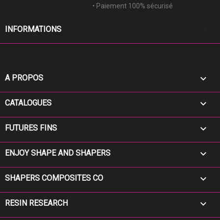
• Paiement 100% sécurisé
keyboard_arrow_down
INFORMATIONS

A PROPOS

CATALOGUES

FUTURES FINS

ENJOY SHAPE AND SHAPERS

SHAPERS COMPOSITES CO

RESIN RESEARCH