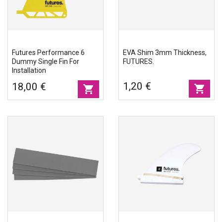
Futures Performance 6
EVA Shim 3mm Thickness,
Dummy Single Fin For
FUTURES.
Installation
1,20 €
18,00 €
shopping_cart
shopping_cart