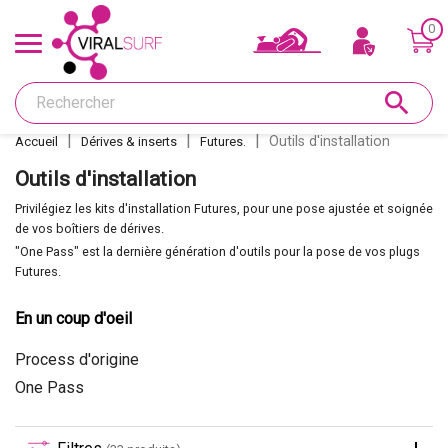
0
Offres & Carte cadeau
search
Shape
Outils d'installation
Accueil
Dérives & inserts
Futures.
Glass
Outils d'installation
Privilégiez les kits d'installation Futures, pour une pose ajustée et soignée
Ponçage
de vos boîtiers de dérives.
"One Pass" est la dernière génération d'outils pour la pose de vos plugs
Futures.
Réparations
En un coup d'oeil
Dérives et inserts
Process d'origine
One Pass
Déco