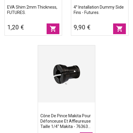
EVA Shim 2mm Thickness,
4° Installation Dummy Side
FUTURES.
Fins - Futures.
1,20 €
9,90 €
shopping_cart
shopping_cart
Cône De Pince Makita Pour
Défonceuse Et Affleureuse
Taille 1/4'' Makita - 763637-
1