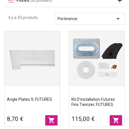
Filtres
(33 produits)
Accessoires
Il y a 33 produits.

Pertinence
Eco-friendly
Angle Plates 9, FUTURES.
Kit D'installation Futures
Fins Twinzer, FUTURES.
8,70 €
115,00 €
shopping_cart
shopping_cart