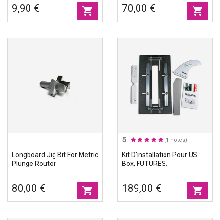
9,90 €
70,00 €
shopping_cart
shopping_cart
5
(1 notes)
Longboard Jig Bit For Metric
Kit D'installation Pour US
Plunge Router
Box, FUTURES.
80,00 €
189,00 €
shopping_cart
shopping_cart