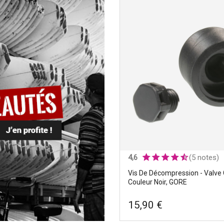
ter Box
ar - X),
FCS plug leash blanc
oïtiers de
Marques
|
FCS
Couleurs
|
Blanc
+8
Diamètres
|
26 mm
4,6
(5 notes)
Vis De Décompression - Valve 
Couleur Noir, GORE
15,90 €