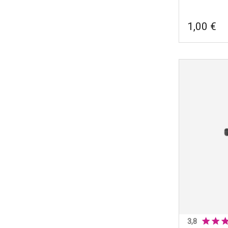
1,00 €
Fin screw, 
Marques
|
F
3,8