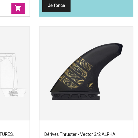
Je fonce
shopping_cart
I
UTURES.
Dérives Thruster - Vector 3/2 ALPHA
Dérives Thruster - Vector 3/2 ALPHA