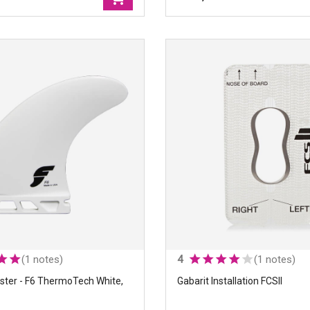
Blue, FUTURES.
Marques
|
Futures.
Couleurs
|
Bleu
Type de dérives
|
Twins
uster - FAM1 Al Merrick
Votre gabarit
|
Large (+ 75 kg
 white, FUTURES.
Template category
|
Pivot
Foils
|
Flat
utures.
Construction, séries
|
Fibergl
lanc
Montage
|
Twin+1
ives
|
Thrusters
Type de planche
|
Twin
it
|
Medium (55 to 80 kgs)
Compatibilité
|
Single Tab (Fu
n, séries
|
Thermotech
Style de surf
|
Pivot
(1 notes)
4
(1 notes)
ster - F6 ThermoTech White,
Gabarit Installation FCSII