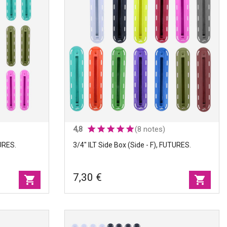
4,8
(8 notes)
URES.
3/4" ILT Side Box (side - F), FUTURES.
7,30 €
shopping_cart
shopping_cart