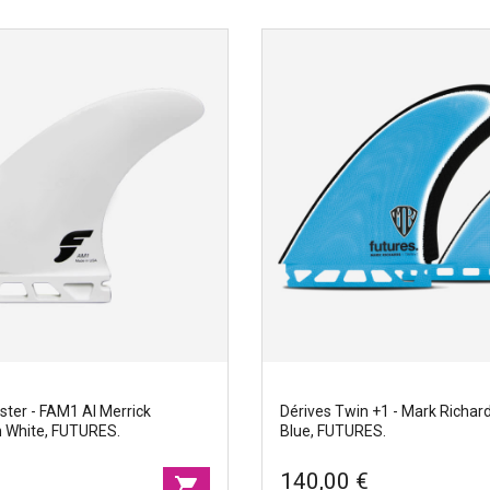
ster - FAM1 Al Merrick
Dérives Twin +1 - Mark Richard
 White, FUTURES.
Blue, FUTURES.
140,00 €
shopping_cart
Dérives Twin +1 - Mark Richar