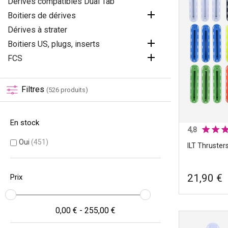
Dérives compatibles Dual Tab

Boitiers de dérives
Dérives à strater

Boitiers US, plugs, inserts

FCS
Filtres
(526 produits)
En stock
4,8
Oui
(451)
ILT Thruster
21,90 €
Prix
0,00 € - 255,00 €