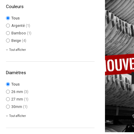
Couleurs
Tous
1/2" ILT Cen
Argenté
(1)
(center or re
Bamboo
(1)
FUTURES.
Beige
(4)
Produits
|
B
Tout afficher
dérives
Sets
|
Unité
Diamètres
Tous
26 mm
(3)
27 mm
(1)
30mm
(1)
Tout afficher