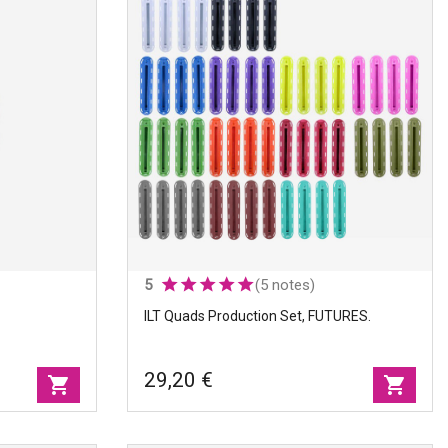
3/4" ILT Side Box
(side - F), FUTURES.
Produits
|
Boïtiers
+8
+8
de dérives
Sets
|
Unité
5
(5 notes)
ILT Quads Production Set, FUTURES.
29,20 €
shopping_cart
shopping_cart