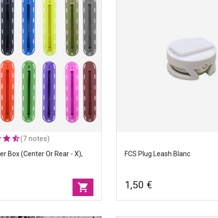
s
ILT Twins
et,
production set,
FUTURES.
oïtiers
Produits
|
Boïtiers
+8
de dérives
ter
Sets
|
Twin
(7 notes)
er Box (center Or Rear - X),
FCS Plug Leash Blanc
1,50 €
shopping_cart