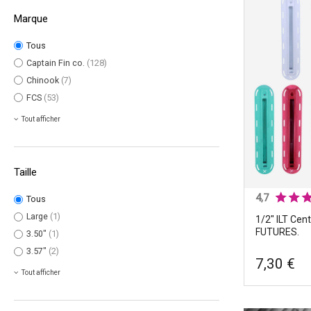
Marque
ILT Thruster
production s
Tous
FUTURES.
Captain Fin co.
(128)
Chinook
(7)
Produits
|
B
FCS
(53)
de dérives
Sets
|
Thrus
Tout afficher
Taille
4,7
Tous
Large
(1)
1/2" ILT Cent
FUTURES.
3.50"
(1)
3.57"
(2)
7,30 €
Tout afficher