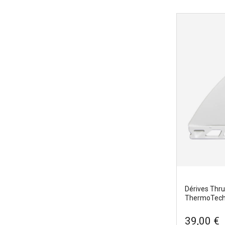
Dérives Thru
ThermoTech
39,00 €