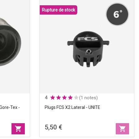
Rupture de stock
ILT Quads
production set,
FUTURES.
Produits
|
Boïtiers
+7
de dérives
Sets
|
Quad
4
(1 notes)
Gore-Tex -
Plugs FCS X2 Lateral - UNITE
5,50 €
shopping_cart
shopping_cart