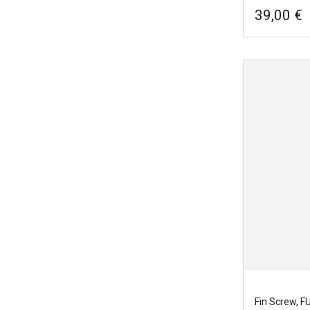
39,00 €
Dérives Thr
FUTURES.
Marques
|
F
Couleurs
|
B
Type de dér
Votre gabar
Template c
Foils
|
Flat
Constructio
Style de sur
Fin Screw, 