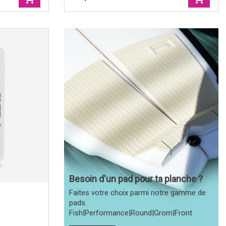
Dérives Thruster - F4 ThermoTech white,
FUTURES.
s)
Marques
|
Futures.
Couleurs
|
Blanc
Type de dérives
|
Thrusters
ass
Votre gabarit
|
Small (45 à 60 kgs)
Template category
|
Neutral
Foils
|
Flat
tures)
Construction, séries
|
Thermotech
Style de surf
|
Balanced
Besoin d'un pad pour ta planche ?
Faites votre choix parmi notre gamme de
pads.
Fish|Performance|Round|Grom|Front