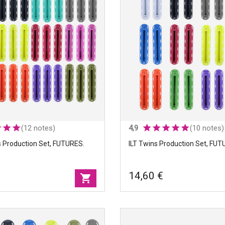
(12 notes)
4,9
(10 notes)
s Production Set, FUTURES.
ILT Twins Production Set, FUT
14,60 €
shopping_cart