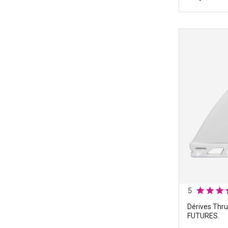
Dérives Thr
ThermoTech
Marques
|
F
Couleurs
|
B
Type de dér
Votre gabar
Constructio
5
Dérives Thru
FUTURES.