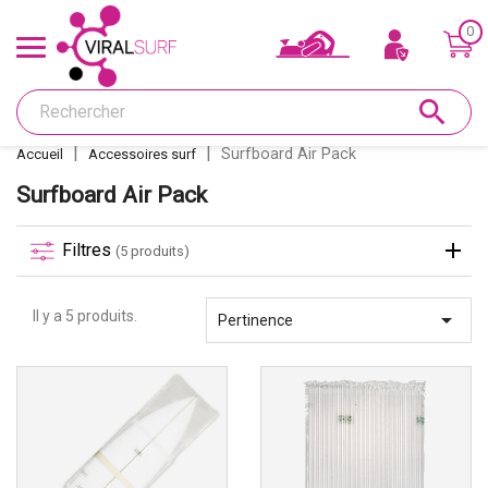
0
Offres & Carte cadeau
search
Shape
Surfboard Air Pack
Accueil
Accessoires surf
Glass
Surfboard Air Pack
Ponçage
Filtres
(5 produits)
Réparations
Il y a 5 produits.

Pertinence
Dérives et inserts
Déco