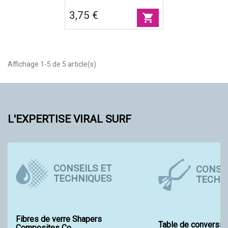
3,75 €
shopping_cart
Affichage 1-5 de 5 article(s)
L'EXPERTISE VIRAL SURF
CONSEILS ET
CONSEI
TECHNIQUES
TECHN
Fibres de verre Shapers
Table de conversio
Composites Co