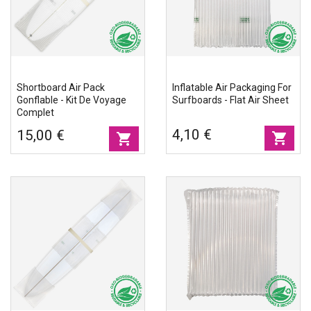
Accessoires
Eco-friendly
Shortboard Air Pack
Inflatable Air Packaging For
Gonflable - Kit De Voyage
Surfboards - Flat Air Sheet
Complet
4,10 €
15,00 €
shopping_cart
shopping_cart