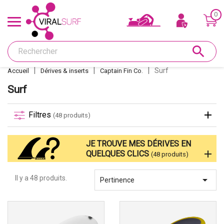
0
Offres & Carte cadeau
search
Shape
Surf
Accueil
Dérives & inserts
Captain Fin Co.
Glass
Surf
Ponçage
Filtres
(48 produits)
Réparations
JE TROUVE MES DÉRIVES EN
QUELQUES CLICS
(48 produits)
Dérives et inserts
Il y a 48 produits.

Pertinence
Déco