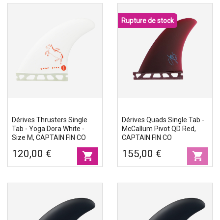
Rupture de stock
Dérives Thrusters Single
Dérives Quads Single Tab -
Tab - Yoga Dora White -
McCallum Pivot QD Red,
Size M, CAPTAIN FIN CO
CAPTAIN FIN CO
120,00 €
155,00 €
shopping_cart
shopping_cart