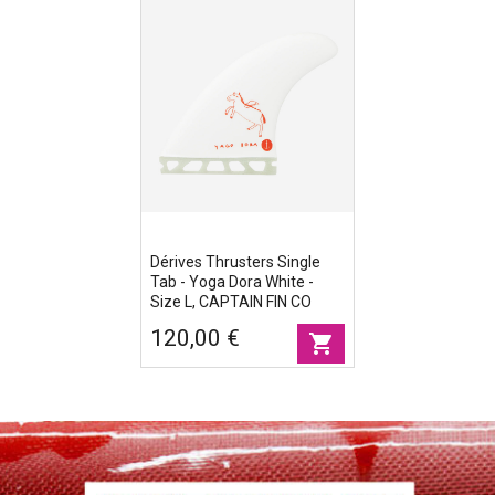
Dérives Thrusters Single
Tab - Yoga Dora White -
Size L, CAPTAIN FIN CO
120,00 €
shopping_cart