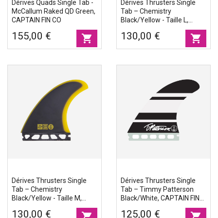
Dérives Quads Single Tab -
Dérives Thrusters Single
McCallum Raked QD Green,
Tab – Chemistry
CAPTAIN FIN CO
Black/yellow - Taille L,
CAPTAIN FIN CO
155,00 €
130,00 €
shopping_cart
shopping_cart
Dérives Thrusters Single
Dérives Thrusters Single
Tab – Chemistry
Tab – Timmy Patterson
Black/yellow - Taille M,
Black/white, CAPTAIN FIN
CAPTAIN FIN CO
CO
130,00 €
125,00 €
shopping_cart
shopping_cart