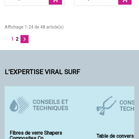
Affichage 1-24 de 48 article(s)

1
2
L'EXPERTISE VIRAL SURF
CONSEILS ET
CONSEI
TECHNIQUES
TECHN
Fibres de verre Shapers
Table de conversio
Composites Co