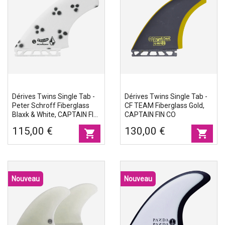
Accessoires
Eco-friendly
Dérives Twins Single Tab -
Dérives Twins Single Tab -
Peter Schroff Fiberglass
CF TEAM Fiberglass Gold,
Blaxk & White, CAPTAIN FIN
CAPTAIN FIN CO
CO
115,00 €
130,00 €
shopping_cart
shopping_cart
Nouveau
Nouveau