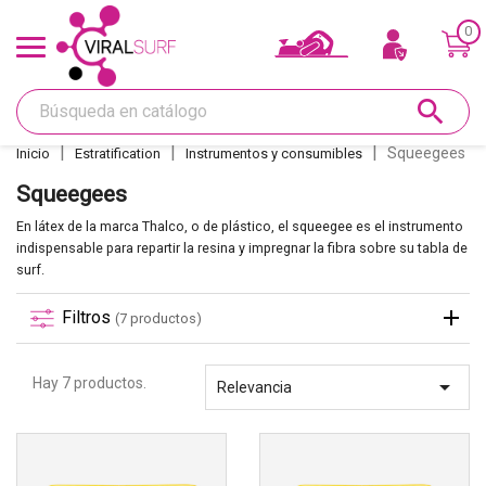
0
Ofertas y Tarjeta regalo
search
Shape
Squeegees
Inicio
Estratification
Instrumentos y consumibles
Glass
Squeegees
En látex de la marca Thalco, o de plástico, el squeegee es el instrumento
Lijar
indispensable para repartir la resina y impregnar la fibra sobre su tabla de
surf.
Réparations
Filtros
(7 productos)
Quillas
Hay 7 productos.

Relevancia
Deco