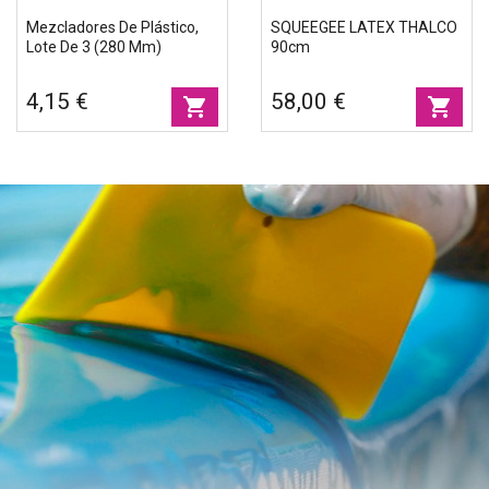
Mezcladores De Plástico,
SQUEEGEE LATEX THALCO
Lote De 3 (280 Mm)
90cm
4,15 €
58,00 €
shopping_cart
shopping_cart