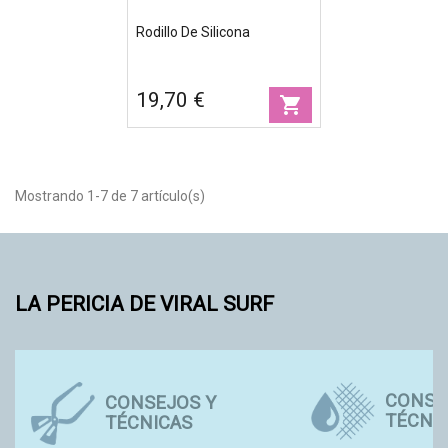
Rodillo De Silicona
19,70 €
shopping_cart
Mostrando 1-7 de 7 artículo(s)
LA PERICIA DE VIRAL SURF
CONSE
CONSEJOS Y
TÉCNI
TÉCNICAS