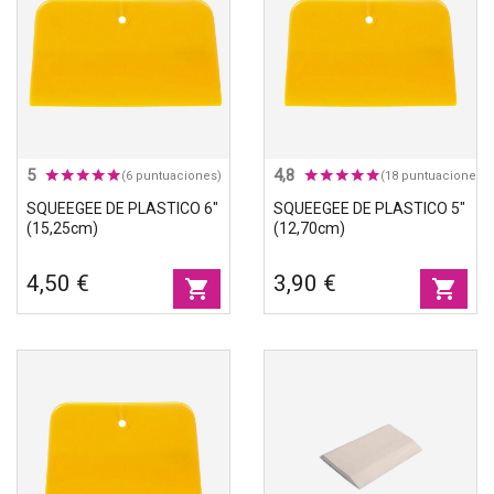
Accesorios
Eco-friendly
5
4,8
(6 puntuaciones)
(18 puntuaciones)
SQUEEGEE DE PLASTICO 6"
SQUEEGEE DE PLASTICO 5"
(15,25cm)
(12,70cm)
4,50 €
3,90 €
shopping_cart
shopping_cart