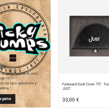
bags 6'3'' - Funda de surf,
Longboard sock cover 8'6'' - F
JUST
st
Marcas
|
Just
cm
Ancho
|
53cm
00cm
Tamano
|
265cm
mps
Original ha sido la cera
sde 1971.
r su fácil aplicación y
Funboard Sock Cover 7'0'' - Fu
adera.
JUST
33,00 €
la gama