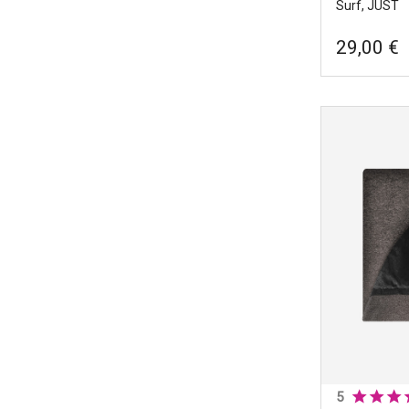
Surf, JUST
29,00 €
Shortboard s
surf, JUST
Marcas
|
Ju
Ancho
|
48
Tamano
|
1
5