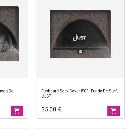
 de surf,
Longboard sock cover 9'0'' - Funda de surf,
JUST
Marcas
|
Just
Ancho
|
53cm
Tamano
|
280cm
Funda De
Funboard Sock Cover 8'0'' - Funda De Surf,
JUST
35,00 €
shopping_cart
shopping_cart