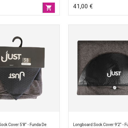
41,00 €
shopping_cart
ock cover 10'0'' - Funda de
Longboard sock cover 9'6'' - F
JUST
st
Marcas
|
Just
cm
Ancho
|
53cm
11cm
Tamano
|
296cm
ock Cover 5'8'' - Funda De
Longboard Sock Cover 9'2'' - 