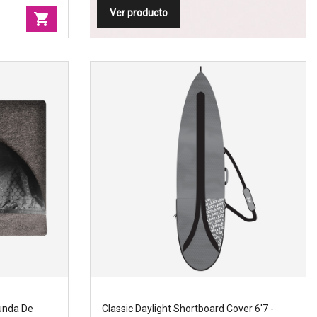
Ver producto
shopping_cart
unda de surf,
Funda De
Classic Daylight Shortboard Cover 6'7 -