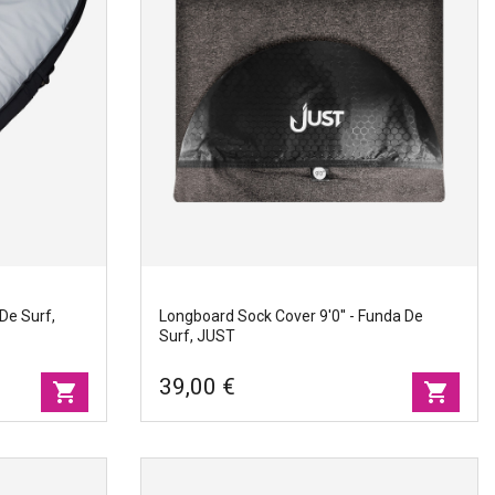
 De Surf,
Longboard Sock Cover 9'0'' - Funda De
Surf, JUST
39,00 €
shopping_cart
shopping_cart