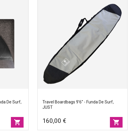
unda de surf,
Funboard sock cover 8'0'' - Funda de surf,
JUST
Marcas
|
Just
Ancho
|
53cm
Tamano
|
250cm
nda De Surf,
Travel Boardbags 9'6'' - Funda De Surf,
JUST
160,00 €
shopping_cart
shopping_cart