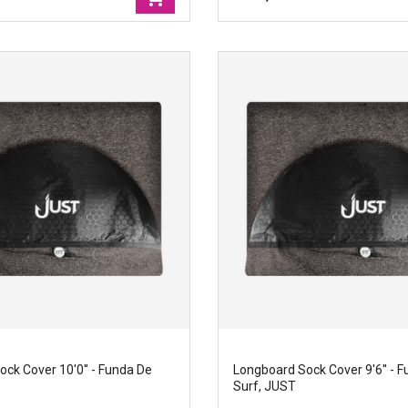
ight Funboard cover 6'0 -
Travel boardbags 7'6'' - Funda
rf boardbag, JUST
JUST
st
Marcas
|
Just
cm
Ancho
|
63cm
94cm
Tamano
|
241cm
ck Cover 10'0'' - Funda De
Longboard Sock Cover 9'6'' - 
Surf, JUST