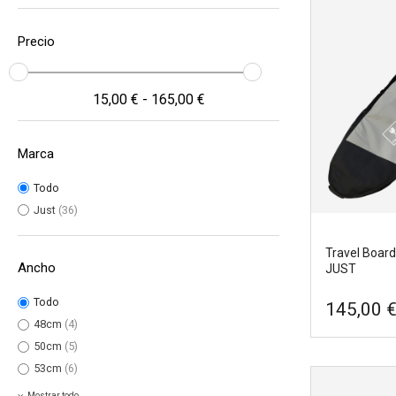
Precio
15,00 € - 165,00 €
Marca
Todo
Just
(36)
Travel Board
Ancho
JUST
Todo
145,00 
48cm
(4)
50cm
(5)
53cm
(6)
Mostrar todo