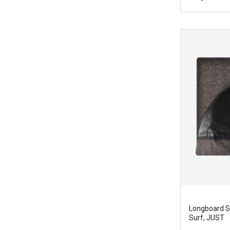
Classic Dayl
Funda de su
Marcas
|
Ju
Ancho
|
60
Tamano
|
1
Longboard So
Surf, JUST