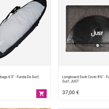
bags 8'6'' - Funda de surf,
Travel boardbags 6'7'' - Funda
JUST
st
Marcas
|
Just
cm
Ancho
|
59cm
71cm
Tamano
|
214cm
bags 6'3'' - Funda De Surf,
Longboard Sock Cover 8'6'' - 
Surf, JUST
€
37,00 €
shopping_cart