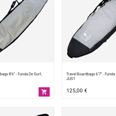
bags 8'6'' - Funda De Surf,
Travel Boardbags 6'7'' - Funda
JUST
€
125,00 €
shopping_cart