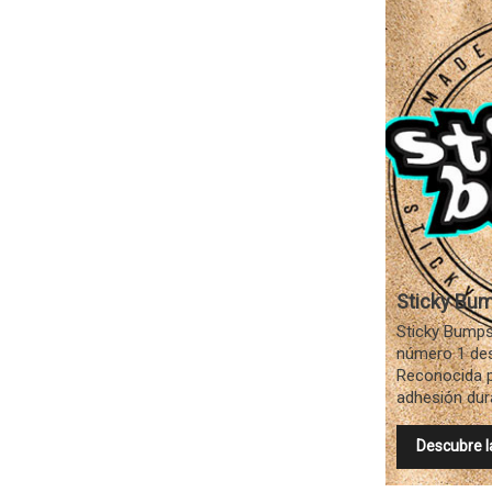
Travel board
JUST
Marcas
|
Ju
Ancho
|
56
Tamano
|
2
Sticky Bu
Sticky Bumps 
número 1 de
Reconocida po
adhesión dur
Descubre 