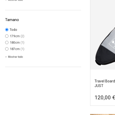
Travel board
Tamano
JUST
Todo
Marcas
|
Ju
179cm
(2)
Ancho
|
65
180cm
(1)
Tamano
|
2
187cm
(1)
Mostrar todo
Travel Board
JUST
120,00 