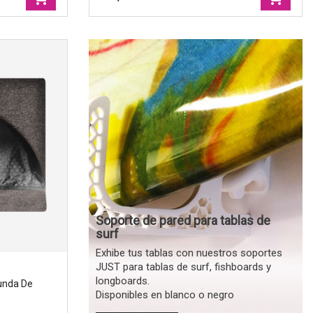
 de surf,
Shortboard sock cover 6'3'' - Funda de
surf, JUST
Marcas
|
Just
Ancho
|
48cm
Tamano
|
197cm
Soporte de pared para tablas de
surf
Exhibe tus tablas con nuestros soportes
JUST para tablas de surf, fishboards y
longboards.
Funda De
Disponibles en blanco o negro