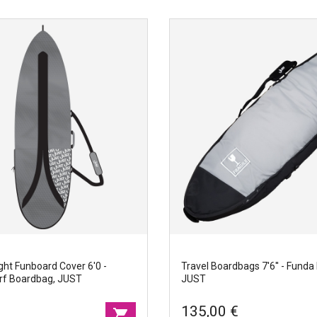
Funboard sock cover 7'0'' - Fu
JUST
Marcas
|
Just
Ancho
|
50cm
Tamano
|
219cm
ight Funboard Cover 6'0 -
Travel Boardbags 7'6'' - Funda
rf Boardbag, JUST
JUST
135,00 €
shopping_cart