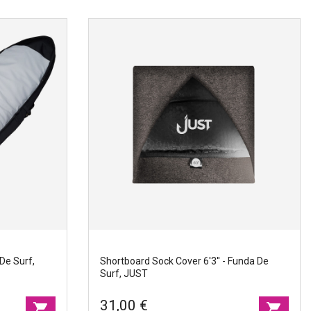
nda de surf,
Travel boardbags 9'6'' - Funda de surf,
JUST
Marcas
|
Just
Ancho
|
68cm
Tamano
|
302cm
 De Surf,
Shortboard Sock Cover 6'3'' - Funda De
Surf, JUST
31,00 €
shopping_cart
shopping_cart