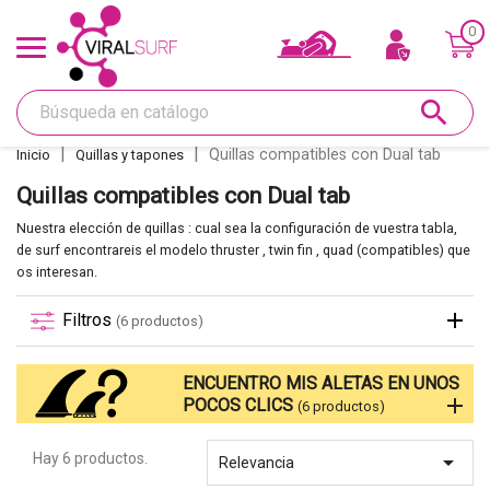
0
Ofertas y Tarjeta regalo
search
Shape
Quillas compatibles con Dual tab
Inicio
Quillas y tapones
Glass
Quillas compatibles con Dual tab
Nuestra elección de quillas : cual sea la configuración de vuestra tabla,
Lijar
de surf encontrareis el modelo thruster , twin fin , quad (compatibles) que
os interesan.
Réparations
Filtros
(6 productos)
Quillas
ENCUENTRO MIS ALETAS EN UNOS
POCOS CLICS
(6 productos)
Deco
Hay 6 productos.

Relevancia