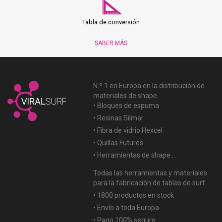
Tabla de conversión
SABER MÁS
N.º 1 en Europa en la distribución de
materiales de shape.
• Bloques de espuma
• Resinas Silmar
• Fibra de vidrio Hexcel
• Quillas Futures
• Herramientas de shape...
Todas las herramientas y materiales
para la fabricación de tablas de surf.
• 1800 productos en stock
• Envío a toda Europa
• Pago 100% seguro