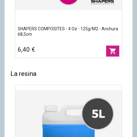
SHAPERS COMPOSITES - 4 Oz - 125g/m2 - Anchura
68,5cm
6,40 €
shopping_cart
La resina