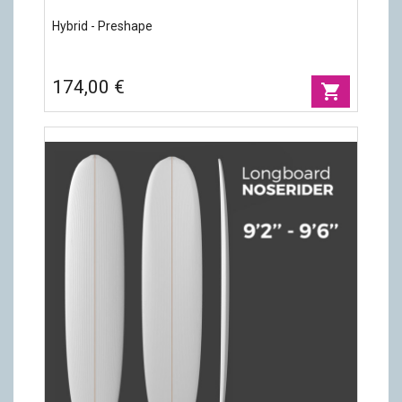
Hybrid - Preshape
174,00 €
shopping_cart