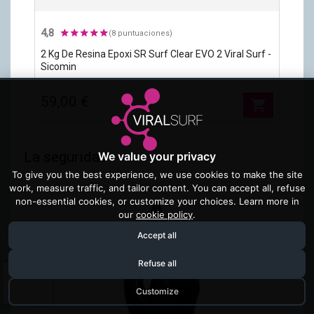
4,8
(8 puntuaciones)
2 Kg De Resina Epoxi SR Surf Clear EVO 2 Viral Surf -
Sicomin
59,00 €
shopping_cart
La seguridad
We value your privacy
To give you the best experience, we use cookies to make the site
work, measure traffic, and tailor content. You can accept all, refuse
non-essential cookies, or customize your choices. Learn more in
our
cookie policy
.
Accept all
Refuse all
Customize