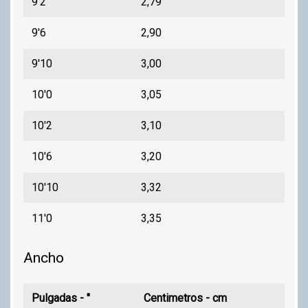
9'2
2,79
9'6
2,90
9'10
3,00
10'0
3,05
10'2
3,10
10'6
3,20
10'10
3,32
11'0
3,35
Ancho
Pulgadas - "
Centimetros - cm