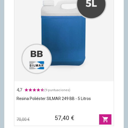
4,7
(9 puntuaciones)
Resina Poliéster SILMAR 249 BB - 5 Litros
57,40 €
shopping_cart
70,00 €