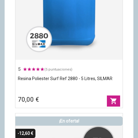
5
(5 puntuaciones)
Resina Poliester Surf Ref 2880 - 5 Litres, SILMAR
70,00 €
shopping_cart
¡En oferta!
-12,60 €