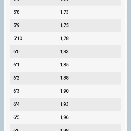
Accesorios
5'8
1,73
Eco-friendly
5'9
1,75
5'10
1,78
6'0
1,83
6'1
1,85
6'2
1,88
6'3
1,90
6'4
1,93
6'5
1,96
6'6
1,98