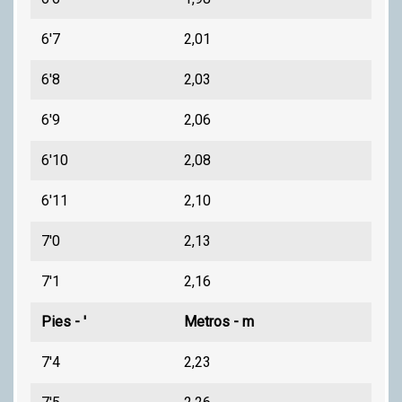
6'7
2,01
6'8
2,03
6'9
2,06
6'10
2,08
6'11
2,10
7'0
2,13
7'1
2,16
Pies - '
Metros - m
7'4
2,23