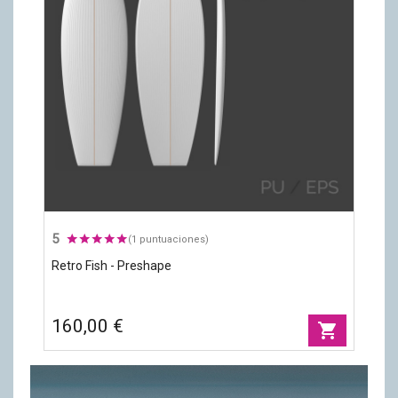
5
(1 puntuaciones)
Retro Fish - Preshape
160,00 €
shopping_cart