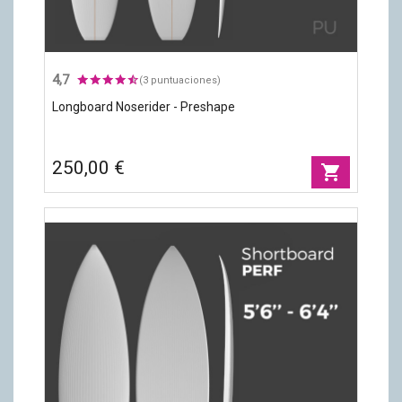
4,7
(3 puntuaciones)
Longboard Noserider - Preshape
250,00 €
shopping_cart