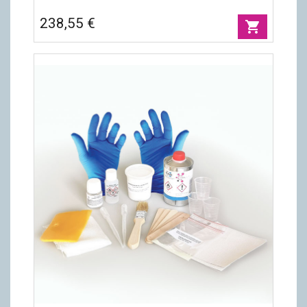
238,55 €
shopping_cart