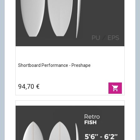
Shortboard Performance - Preshape
94,70 €
shopping_cart