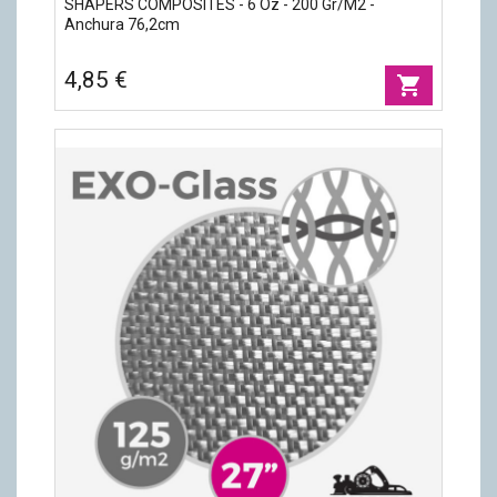
SHAPERS COMPOSITES - 6 Oz - 200 Gr/m2 -
Anchura 76,2cm
4,85 €
shopping_cart