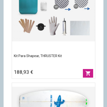
Kit Para Shapear, THRUSTER Kit
188,93 €
shopping_cart