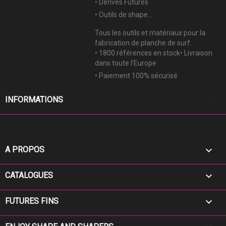
• Dérives Futures
• Outils de shape...
Tous les outils et matériaux pour la
fabrication de planche de surf.
• 1800 références en stock• Livraison
dans toute l’Europe
• Paiement 100% sécurisé
keyboard_arrow_down
INFORMATIONS

A PROPOS

CATALOGUES

FUTURES FINS