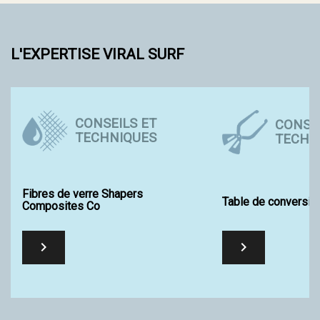
L'EXPERTISE VIRAL SURF
CONSEILS ET
CONSEI
TECHNIQUES
TECHN
Fibres de verre Shapers
Table de conversio
Composites Co

