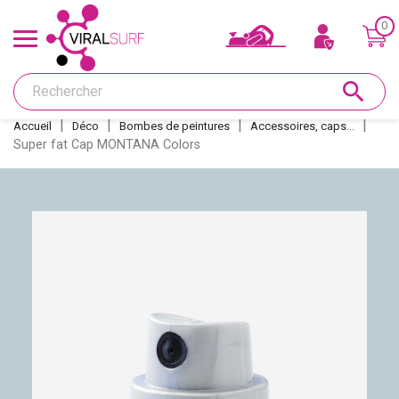
0
Offres & Carte cadeau
search
Shape
Accueil
Déco
Bombes de peintures
Accessoires, caps...
Super fat Cap MONTANA Colors
Glass
Ponçage
Réparations
Dérives et inserts
Déco