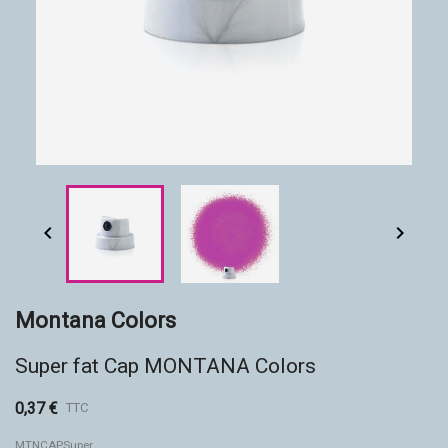
Accessoires
Eco-friendly


Montana Colors
Super fat Cap MONTANA Colors
0,37 €
TTC
MTNCAPSuper