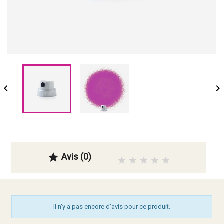


Avis (0)

Il n'y a pas encore d'avis pour ce produit.