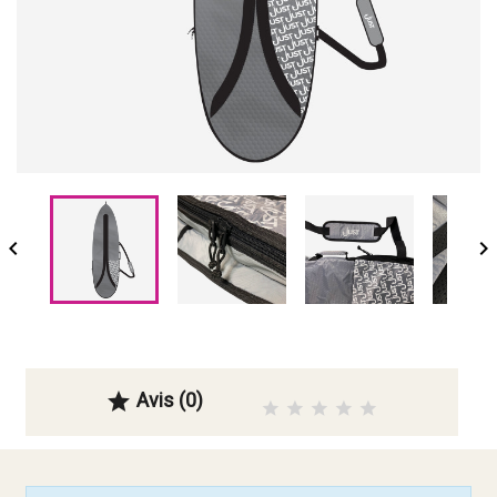


Avis (0)
