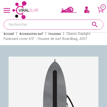
0
Offres & Carte cadeau
search
Shape
Classic Daylight
Accueil
Accessoires surf
Housses
Funboard cover 6'0'' - Housse de surf Boardbag, JUST
Glass
Ponçage
Réparations
Dérives et inserts
Déco