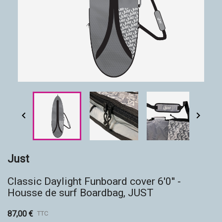
Accessoires
Eco-friendly


Just
Classic Daylight Funboard cover 6'0'' -
Housse de surf Boardbag, JUST
87,00 €
TTC