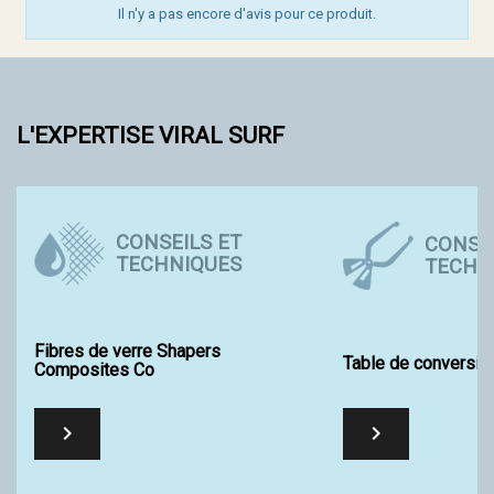
Il n'y a pas encore d'avis pour ce produit.
L'EXPERTISE VIRAL SURF
CONSEILS ET
CONSEI
TECHNIQUES
TECHN
Fibres de verre Shapers
Table de conversio
Composites Co

