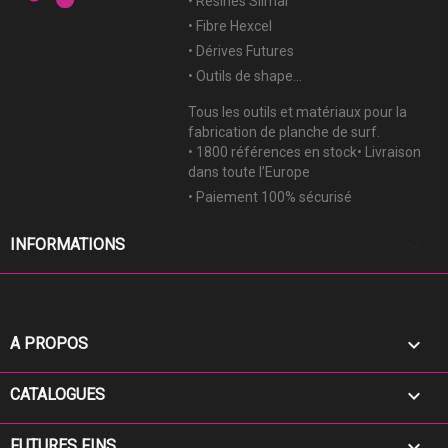
• Résines Silmar
• Fibre Hexcel
• Dérives Futures
• Outils de shape...
Tous les outils et matériaux pour la
fabrication de planche de surf.
• 1800 références en stock• Livraison
dans toute l’Europe
• Paiement 100% sécurisé
keyboard_arrow_down
INFORMATIONS

A PROPOS

CATALOGUES

FUTURES FINS