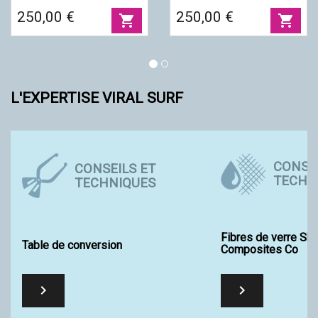
M, FUTURES.
FUTURES.
250,00 €
250,00 €
shopping_cart
shopping_cart
L'EXPERTISE VIRAL SURF
CONSEI
CONSEILS ET
TECHN
TECHNIQUES
Fibres de verre Sh
Table de conversion
Composites Co

