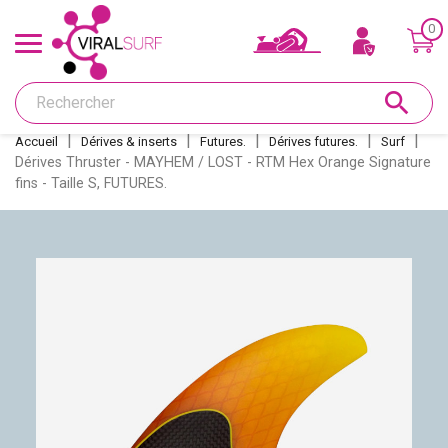
0
Offres & Carte cadeau
search
Shape
Accueil
Dérives & inserts
Futures.
Dérives futures.
Surf
Dérives Thruster - MAYHEM / LOST - RTM Hex Orange Signature
Glass
fins - Taille S, FUTURES.
Ponçage
Réparations
Dérives et inserts
Déco