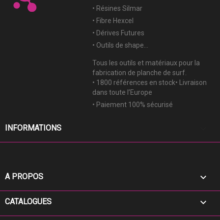
• Résines Silmar
• Fibre Hexcel
• Dérives Futures
• Outils de shape...
Tous les outils et matériaux pour la
fabrication de planche de surf.
• 1800 références en stock• Livraison
dans toute l’Europe
• Paiement 100% sécurisé
keyboard_arrow_down
INFORMATIONS

A PROPOS

CATALOGUES