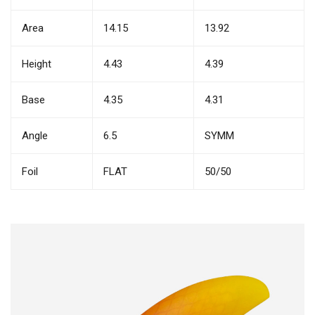
Area
14.15
13.92
Height
4.43
4.39
Base
4.35
4.31
Angle
6.5
SYMM
Foil
FLAT
50/50