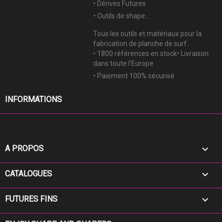
• Dérives Futures
• Outils de shape...
Tous les outils et matériaux pour la
fabrication de planche de surf.
• 1800 références en stock• Livraison
dans toute l’Europe
• Paiement 100% sécurisé
keyboard_arrow_down
INFORMATIONS

A PROPOS

CATALOGUES

FUTURES FINS