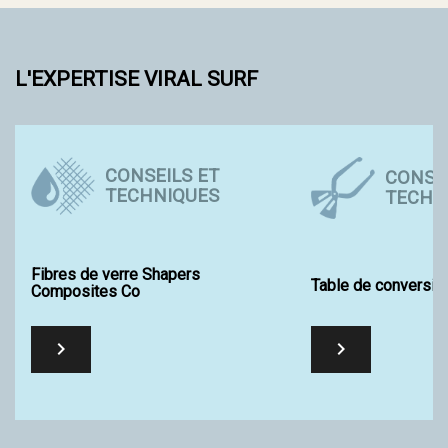
L'EXPERTISE VIRAL SURF
CONSEILS ET
CONSEI
TECHNIQUES
TECHN
Fibres de verre Shapers
Table de conversio
Composites Co

