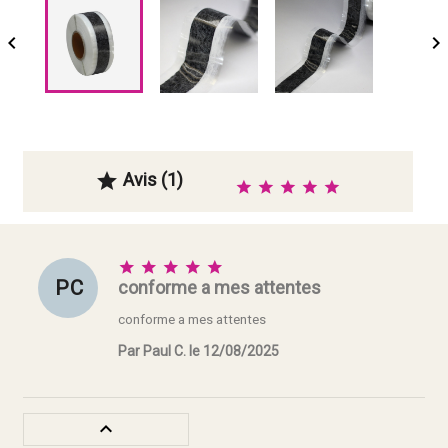


Avis (1)






P C
conforme a mes attentes
conforme a mes attentes
Par Paul C. le 12/08/2025
