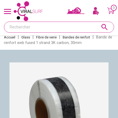
0
Offres & Carte cadeau
search
Shape
Bande de
Accueil
Glass
Fibre de verre
Bandes de renfort
renfort web fused 1 strand 3K carbon, 30mm
Glass
Ponçage
Réparations
Dérives et inserts
Déco