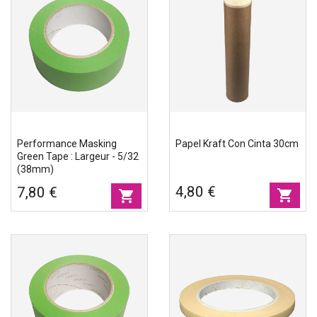
Performance Masking
Papel Kraft Con Cinta 30cm
Green Tape : Largeur - 5/32
(38mm)
4,80 €
7,80 €
shopping_cart
shopping_cart