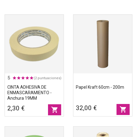
5
(2 puntuaciones)
CINTA ADHESIVA DE
Papel Kraft 60cm - 200m
ENMASCARAMIENTO -
Anchura 19MM
32,00 €
2,30 €
shopping_cart
shopping_cart