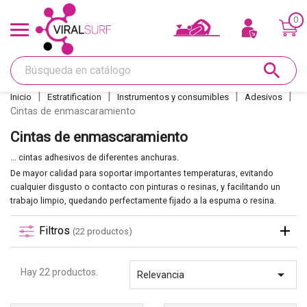
0
Ofertas y Tarjeta regalo
search
Shape
Inicio
Estratification
Instrumentos y consumibles
Adesivos
Cintas de enmascaramiento
Glass
Cintas de enmascaramiento
Lijar
... cintas adhesivos de diferentes anchuras.
De mayor calidad para soportar importantes temperaturas, evitando
cualquier disgusto o contacto con pinturas o resinas, y facilitando un
Réparations
trabajo limpio, quedando perfectamente fijado a la espuma o resina.
Filtros
(22 productos)
Quillas
Hay 22 productos.

Relevancia
Deco