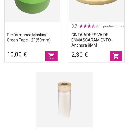
3,7
(3 puntuaciones)
Performance Masking
CINTA ADHESIVA DE
Green Tape - 2'' (50mm)
ENMASCARAMIENTO -
Anchura 8MM
10,00 €
2,30 €
shopping_cart
shopping_cart