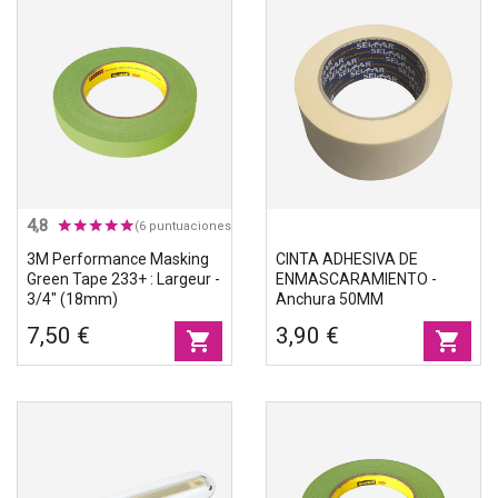
Accesorios
Eco-friendly
4,8
(6 puntuaciones)
3M Performance Masking
CINTA ADHESIVA DE
Green Tape 233+ : Largeur -
ENMASCARAMIENTO -
3/4" (18mm)
Anchura 50MM
7,50 €
3,90 €
shopping_cart
shopping_cart