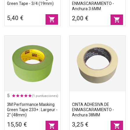
Green Tape - 3/4 (19mm)
ENMASCARAMIENTO -
Anchura 3.6MM
5,40 €
2,00 €
shopping_cart
shopping_cart
5
(1 puntuaciones)
3M Performance Masking
CINTA ADHESIVA DE
Green Tape 233+ : Largeur -
ENMASCARAMIENTO -
2" (48mm)
Anchura 38MM
15,50 €
3,25 €
shopping_cart
shopping_cart