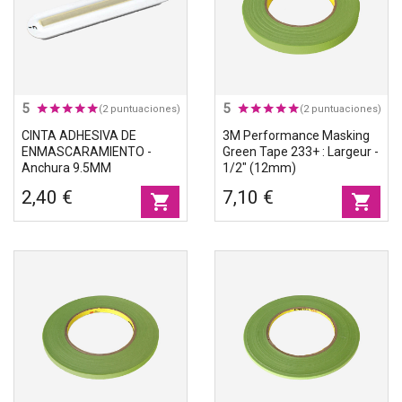
5
5
(2 puntuaciones)
(2 puntuaciones)
CINTA ADHESIVA DE
3M Performance Masking
ENMASCARAMIENTO -
Green Tape 233+ : Largeur -
Anchura 9.5MM
1/2" (12mm)
2,40 €
7,10 €
shopping_cart
shopping_cart