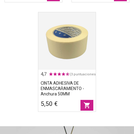
4,7
(3 puntuaciones)
CINTA ADHESIVA DE
ENMASCARAMIENTO -
Anchura 50MM
5,50 €
shopping_cart