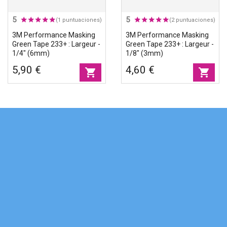
5
5
(1 puntuaciones)
(2 puntuaciones)
3M Performance Masking
3M Performance Masking
Green Tape 233+ : Largeur -
Green Tape 233+ : Largeur -
1/4" (6mm)
1/8" (3mm)
5,90 €
4,60 €
shopping_cart
shopping_cart