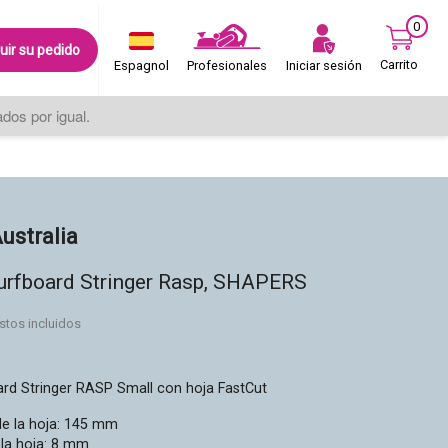
0
uir su pedido
Carrito
Iniciar sesión
Espagnol
Profesionales
os por igual.
ustralia
urfboard Stringer Rasp, SHAPERS
stos incluidos
rd Stringer RASP Small con hoja FastCut
de la hoja: 145 mm
la hoja: 8 mm