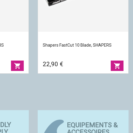
RS
Shapers FastCut 10 Blade, SHAPERS
22,90 €
shopping_cart
shopping_cart
CONSEJOS Y
CONSEJOS
ERS
Shapers FastCut 10 Blade, SHAPERS
TÉCNICAS