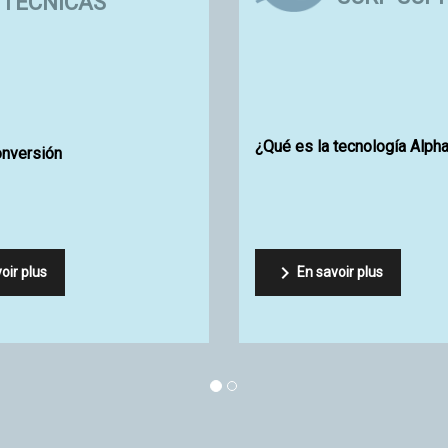
apers Australia
esor
Medir
|
Anchura
¿Cómo elegir sus quillas Futures Fins
Resina epox
?
Viral de Si


En savoir plus
En sav