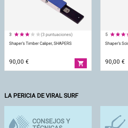
3
(3 puntuaciones)
5
Shaper's Timber Caliper, SHAPERS
Shaper's Sci
90,00 €
90,00 €
shopping_cart
LA PERICIA DE VIRAL SURF
ECO-FRIENDLY
Shaper's Sc
OS Y
Shaper's Timber Caliper, SHAPERS
SURF SUPPLY