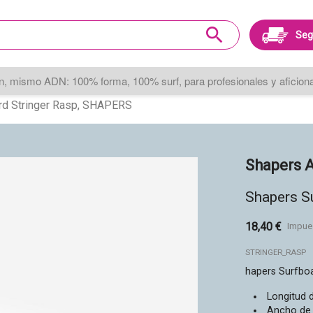
search
Seg
, mismo ADN: 100% forma, 100% surf, para profesionales y aficionad
rd Stringer Rasp, SHAPERS
Shapers A
Shapers S
18,40 €
Impue
STRINGER_RASP
hapers Surfboa
Longitud 
Ancho de 