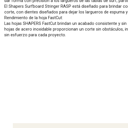
dar forma con precisión a los largueros de las tablas de surf, part
El Shapers Surfboard Stringer RASP está diseñado para brindar con
corte, con dientes diseñados para dejar los largueros de espuma y 
Rendimiento de la hoja FastCut:
Las hojas SHAPERS FastCut brindan un acabado consistente y sin as
hojas de acero inoxidable proporcionan un corte sin obstáculos, i
sin esfuerzo para cada proyecto.