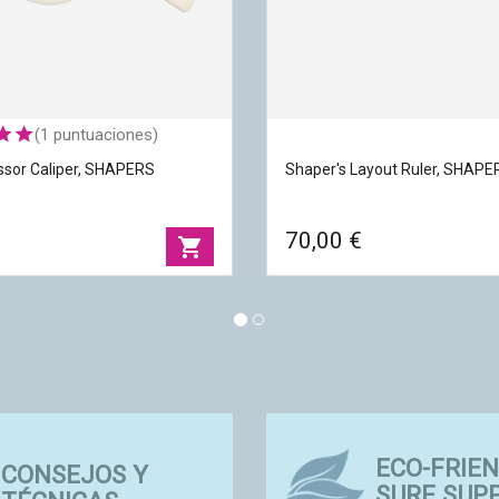
(1 puntuaciones)
ssor Caliper, SHAPERS
Shaper's Layout Ruler, SHAPE
70,00 €
shopping_cart
EQUIPEMENTS &
issor Caliper, SHAPERS
Shaper's Layout Ruler, SHAP
ACCESSOIRES