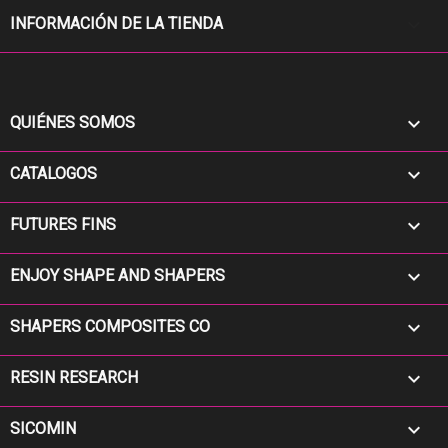
keyboard_arrow_down
INFORMACIÓN DE LA TIENDA

QUIÉNES SOMOS

CATALOGOS

FUTURES FINS

ENJOY SHAPE AND SHAPERS

SHAPERS COMPOSITES CO

RESIN RESEARCH

SICOMIN