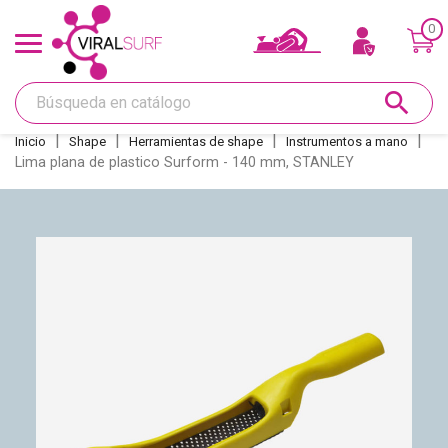
0
Ofertas y Tarjeta regalo
search
Shape
Inicio
Shape
Herramientas de shape
Instrumentos a mano
Lima plana de plastico Surform - 140 mm, STANLEY
Glass
Lijar
Réparations
Quillas
Deco