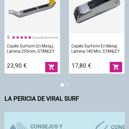
5
(3 puntuaciones)
Cepillo Surform En Meta,l
Cepillo Surform En Metal,
Lámina 255mm, STANLEY
Lámina 140 Mm, STANLEY
23,90 €
17,80 €
shopping_cart
shopping_cart
LA PERICIA DE VIRAL SURF
CONSEJOS Y
CONSE