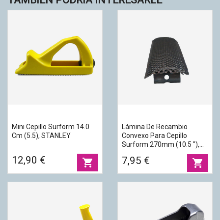
TAMBIÉN PODRÍA INTERESARLE
Mini Cepillo Surform 14.0
Lámina De Recambio
Cm (5.5), STANLEY
Convexo Para Cepillo
Surform 270mm (10.5 "),
STANLEY
12,90 €
7,95 €
shopping_cart
shopping_cart