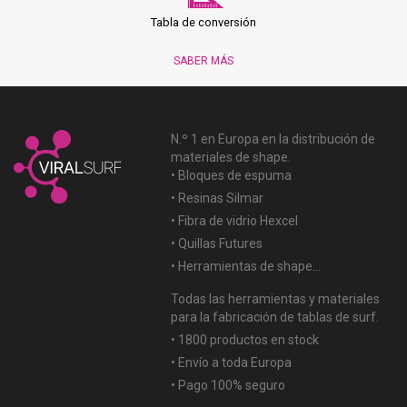
Tabla de conversión
SABER MÁS
N.º 1 en Europa en la distribución de
materiales de shape.
• Bloques de espuma
• Resinas Silmar
• Fibra de vidrio Hexcel
• Quillas Futures
• Herramientas de shape...
Todas las herramientas y materiales
para la fabricación de tablas de surf.
• 1800 productos en stock
• Envío a toda Europa
• Pago 100% seguro