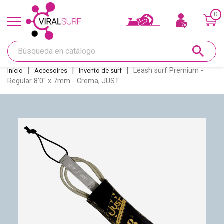
0
Ofertas y Tarjeta regalo
search
Shape
Leash surf Premium -
Inicio
Accesoires
Invento de surf
Regular 8'0'' x 7mm - Crema, JUST
Glass
Lijar
Réparations
Quillas
Deco