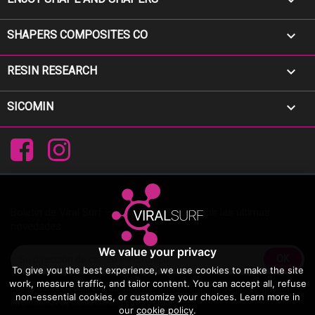


SHAPERS COMPOSITES CO

RESIN RESEARCH

SICOMIN
Facebook
Instagram
Boletín de Viral Surf – Suscríbete para recibir las últimas
novedades
We value your privacy
To give you the best experience, we use cookies to make the site
work, measure traffic, and tailor content. You can accept all, refuse
Puede darse de baja en cualquier momento. Para ello, consulte nuestra
non-essential cookies, or customize your choices. Learn more in
información de contacto en el aviso legal.
our
cookie policy
.