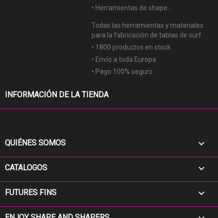
• Herramientas de shape...
Todas las herramientas y materiales
para la fabricación de tablas de surf.
• 1800 productos en stock
• Envío a toda Europa
• Pago 100% seguro
keyboard_arrow_down
INFORMACIÓN DE LA TIENDA

QUIÉNES SOMOS

CATALOGOS

FUTURES FINS
ENJOY SHAPE AND SHAPERS