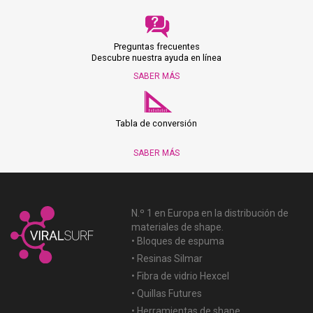
Preguntas frecuentes
Descubre nuestra ayuda en línea
SABER MÁS
Tabla de conversión
SABER MÁS
N.º 1 en Europa en la distribución de
materiales de shape.
• Bloques de espuma
• Resinas Silmar
• Fibra de vidrio Hexcel
• Quillas Futures
• Herramientas de shape...