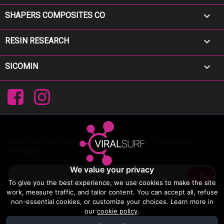

SHAPERS COMPOSITES CO

RESIN RESEARCH

SICOMIN
Facebook
Instagram
Boletín de Viral Surf – Suscríbete para recibir las últimas
novedades
We value your privacy
To give you the best experience, we use cookies to make the site
work, measure traffic, and tailor content. You can accept all, refuse
Puede darse de baja en cualquier momento. Para ello, consulte nuestra
non-essential cookies, or customize your choices. Learn more in
información de contacto en el aviso legal.
our
cookie policy
.