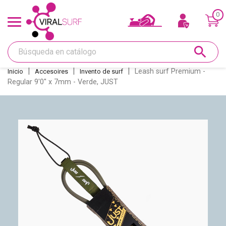
0
Ofertas y Tarjeta regalo
search
Shape
Leash surf Premium -
Inicio
Accesoires
Invento de surf
Regular 9'0'' x 7mm - Verde, JUST
Glass
Lijar
Réparations
Quillas
Deco