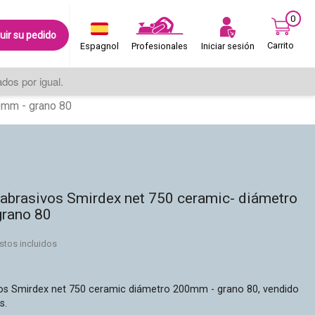
0
uir su pedido
Carrito
Iniciar sesión
Espagnol
Profesionales
os por igual.
0mm - grano 80
 abrasivos Smirdex net 750 ceramic- diámetro
rano 80
stos incluidos
vos Smirdex net 750 ceramic diámetro 200mm - grano 80
, vendido
s.