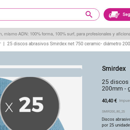
search
Seg
, mismo ADN: 100% forma, 100% surf, para profesionales y aficionad
r
25 discos abrasivos Smirdex net 750 ceramic- diámetro 20
Smirdex
25 discos
200mm - g
40,40 €
Impue
SMIR200_80_25
Discos abrasi
por 25 unidade