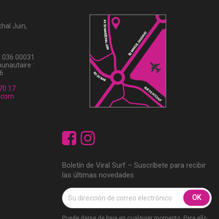
hal Juin,
5 036 00031
unautaire :
6
70 17
f.com
Facebook
Instagram
Boletín de Viral Surf – Suscríbete para recibir
las últimas novedades
Puede darse de baja en cualquier momento. Para ello,