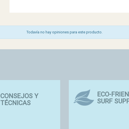
Todavía no hay opiniones para este producto.
ECO-FRIE
CONSEJOS Y
SURF SUP
TÉCNICAS