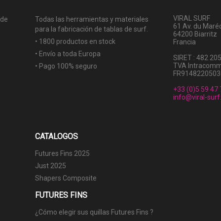
VIRAL SURF
 de
Todas las herramientas y materiales
61 Av. du Maréc
para la fabricación de tablas de surf.
64200 Biarritz
• 1800 productos en stock
Francia
• Envío a toda Europa
SIRET : 482 20
TVA Intracomm
• Pago 100% seguro
FR9148220503
+33 (0)5 59 47 
info@viral-sur
CATALOGOS
Futures Fins 2025
Just 2025
Shapers Composite
FUTURES FINS
¿Cómo elegir sus quillas Futures Fins ?