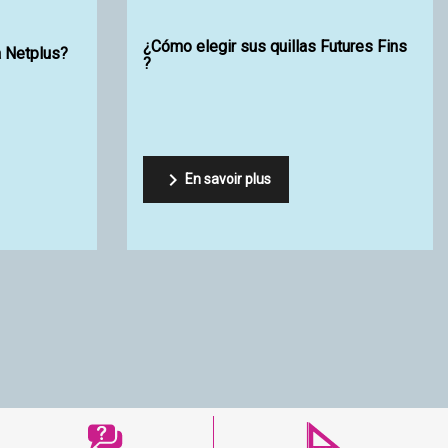
¿Cómo elegir sus quillas JUST para
tablas de surf?

En savoir plus