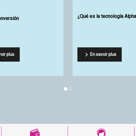
Eco-friendly Shaping
ir tu foam ?

oir plus
En savoir plus