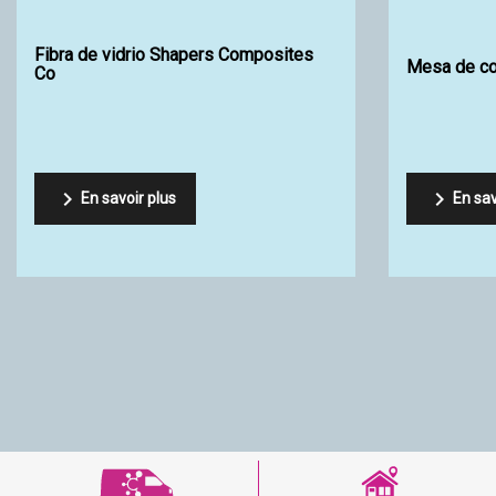
Resina epoxi SR Surf Clear EVO 2 de
¿ Cómo elig
Viral de Sicomin


En sav
En savoir plus