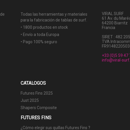
VIRAL SURF
 de
Todas las herramientas y materiales
61 Av. du Maréc
para la fabricación de tablas de surf.
64200 Biarritz
• 1800 productos en stock
Francia
• Envío a toda Europa
SIRET : 482 20
TVA Intracomm
• Pago 100% seguro
FR9148220503
+33 (0)5 59 47 
info@viral-sur
CATALOGOS
Futures Fins 2025
Just 2025
Shapers Composite
FUTURES FINS
¿Cómo elegir sus quillas Futures Fins ?