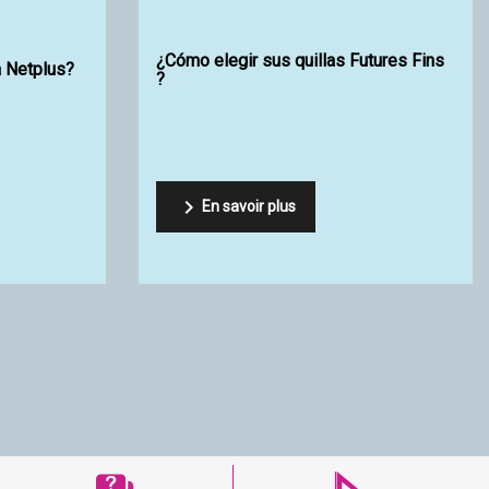
i SR Surf Clear EVO 2 de
¿ Cómo eligir tu foam ?
comin

En savoir plus
oir plus