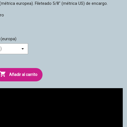
(métrica europea). Fileteado 5/8" (métrica US) de encargo.
cro
 (europa)

Añadir al carrito