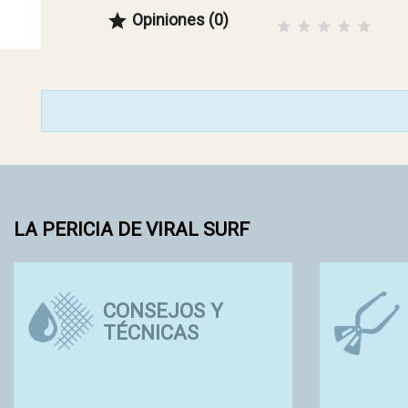
Opiniones (0)

LA PERICIA DE VIRAL SURF
ECO-FRIENDLY
OS Y
SURF SUPPLY
AS