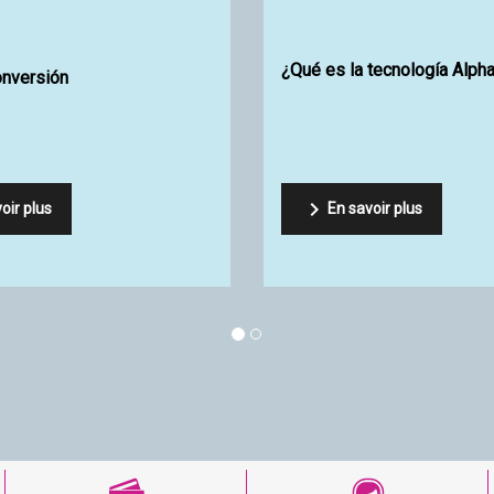
¿Cómo elegir sus quillas Futures Fins
Resina epox
?
Viral de Si


En savoir plus
En sav