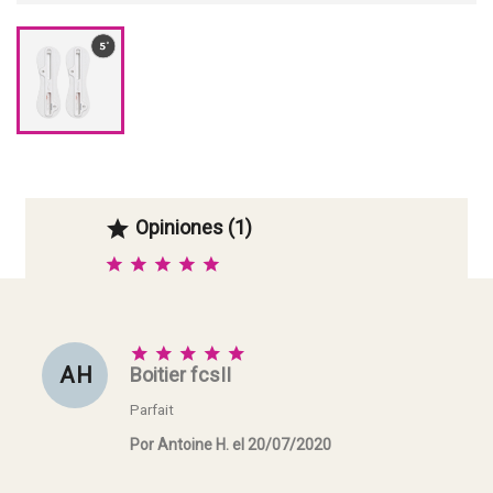
Opiniones (1)






A H
Boitier fcsII
Parfait
Por Antoine H. el 20/07/2020