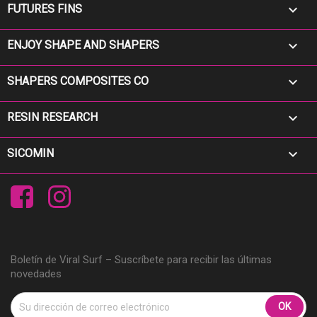

FUTURES FINS

ENJOY SHAPE AND SHAPERS

SHAPERS COMPOSITES CO

RESIN RESEARCH

SICOMIN
Facebook
Instagram
Boletín de Viral Surf – Suscríbete para recibir las últimas
novedades