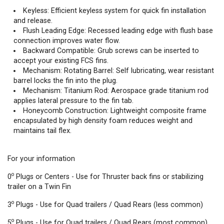
Keyless: Efficient keyless system for quick fin installation
and release.
Flush Leading Edge: Recessed leading edge with flush base
connection improves water flow.
Backward Compatible: Grub screws can be inserted to
accept your existing FCS fins.
Mechanism: Rotating Barrel: Self lubricating, wear resistant
barrel locks the fin into the plug.
Mechanism: Titanium Rod: Aerospace grade titanium rod
applies lateral pressure to the fin tab.
Honeycomb Construction: Lightweight composite frame
encapsulated by high density foam reduces weight and
maintains tail flex.
For your information
o
0
Plugs or Centers - Use for Thruster back fins or stabilizing
trailer on a Twin Fin
o
3
Plugs - Use for Quad trailers / Quad Rears (less common)
o
5
Plugs - Use for Quad trailers / Quad Rears (most common)