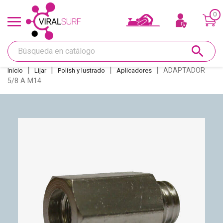
0
Ofertas y Tarjeta regalo
search
Shape
ADAPTADOR
Inicio
Lijar
Polish y lustrado
Aplicadores
5/8 A M14
Glass
Lijar
Réparations
Quillas
Deco