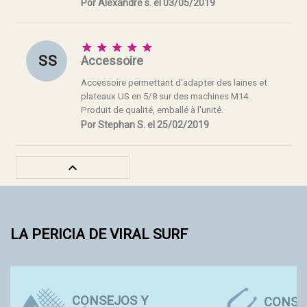
Por Alexandre s. el 03/05/2019





S S
Accessoire
Accessoire permettant d'adapter des laines et
plateaux US en 5/8 sur des machines M14.
Produit de qualité, emballé à l'unité.
Por Stephan S. el 25/02/2019

LA PERICIA DE VIRAL SURF
CONSEJOS Y
CONSE