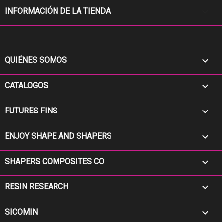
keyboard_arrow_down
INFORMACIÓN DE LA TIENDA

QUIÉNES SOMOS

CATALOGOS

FUTURES FINS

ENJOY SHAPE AND SHAPERS

SHAPERS COMPOSITES CO

RESIN RESEARCH

SICOMIN