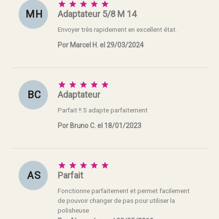





M H
Adaptateur 5/8 M 14
Envoyer très rapidement en excellent état.
Por Marcel H. el 29/03/2024





B C
Adaptateur
Parfait !! S adapte parfaitement
Por Bruno C. el 18/01/2023





A S
Parfait
Fonctionne parfaitement et permet facilement
de pouvoir changer de pas pour utiliser la
polisheuse