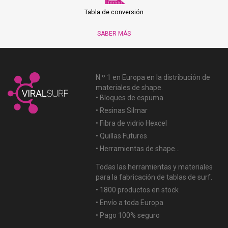
Tabla de conversión
SABER MÁS
N.º 1 en Europa en la distribución de
materiales de shape.
• Bloques de espuma
• Resinas Silmar
• Fibra de vidrio Hexcel
• Quillas Futures
• Herramientas de shape...
Todas las herramientas y materiales
para la fabricación de tablas de surf.
• 1800 productos en stock
• Envío a toda Europa
• Pago 100% seguro