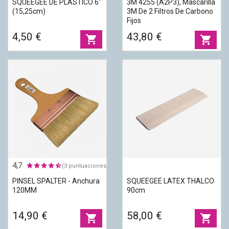
SQUEEGEE DE PLASTICO 6"
3M 4255 (A2P3), Mascarilla
(15,25cm)
3M De 2 Filtros De Carbono
Fijos
4,50 €
43,80 €
shopping_cart
shopping_cart
4,7
(3 puntuaciones)
PINSEL SPALTER - Anchura
SQUEEGEE LATEX THALCO
120MM
90cm
14,90 €
58,00 €
shopping_cart
shopping_cart