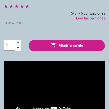
(5/5) - 5 puntuaciones
Leer las opiniones
SILM5.63_2880

Añadir al carrito