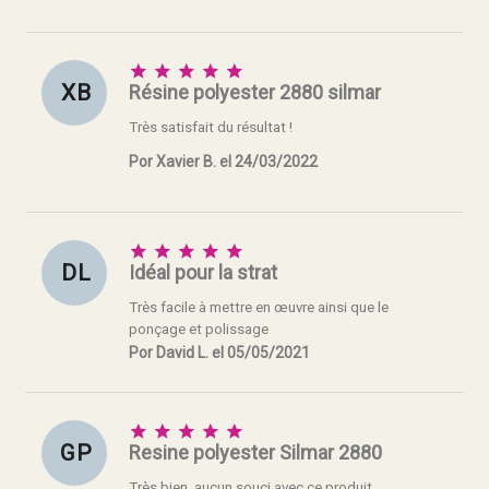





X B
Résine polyester 2880 silmar
Très satisfait du résultat !
Por Xavier B. el 24/03/2022





D L
Idéal pour la strat
Très facile à mettre en œuvre ainsi que le
ponçage et polissage
Por David L. el 05/05/2021





G P
Resine polyester Silmar 2880
Très bien, aucun souci avec ce produit