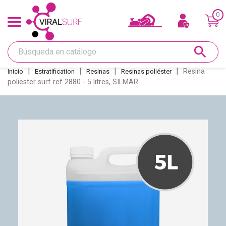
0
Ofertas y Tarjeta regalo
search
Shape
Resina
Inicio
Estratification
Resinas
Resinas poliéster
poliester surf ref 2880 - 5 litres, SILMAR
Glass
Lijar
Réparations
Quillas
Deco