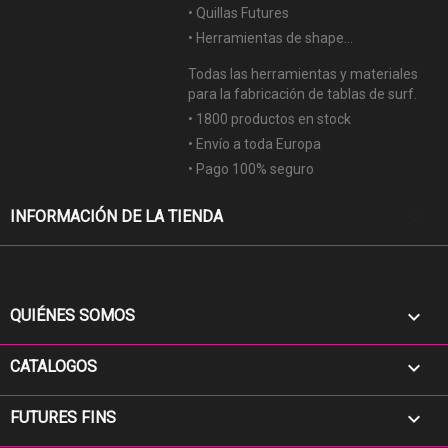
• Quillas Futures
• Herramientas de shape...
Todas las herramientas y materiales
para la fabricación de tablas de surf.
• 1800 productos en stock
• Envío a toda Europa
• Pago 100% seguro
keyboard_arrow_down
INFORMACIÓN DE LA TIENDA

QUIÉNES SOMOS

CATALOGOS

FUTURES FINS