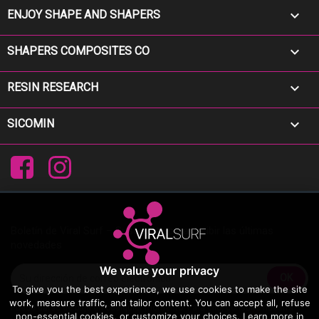

ENJOY SHAPE AND SHAPERS

SHAPERS COMPOSITES CO

RESIN RESEARCH

SICOMIN
Facebook
Instagram
Boletín de Viral Surf – Suscríbete para recibir las últimas
novedades
We value your privacy
To give you the best experience, we use cookies to make the site
work, measure traffic, and tailor content. You can accept all, refuse
Puede darse de baja en cualquier momento. Para ello, consulte nuestra
non-essential cookies, or customize your choices. Learn more in